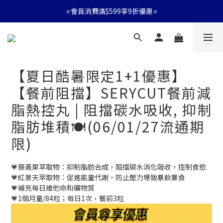
⭐會員消費滿$599享9折優惠⭐
🚛消費滿$599 全店享免運🚛
⭐會員消費滿$599享9折優惠⭐
【夏日酷暑限定1+1優惠】
【餐前阻擋】SERYCUT餐前減
脂熱控丸 | 阻擋碳水吸收, 抑制
脂肪堆積🍽️(06/01/27流通期
限)
💗藤黃果萃取物：抑制脂肪合成，阻擋碳水消化吸收，控制食慾
💗紅景天萃取物：促進能量代謝，防止壓力導致暴飲暴食
💗補充每日維他命和礦物質
💗1個月量/84粒；每日1次，餐前3粒