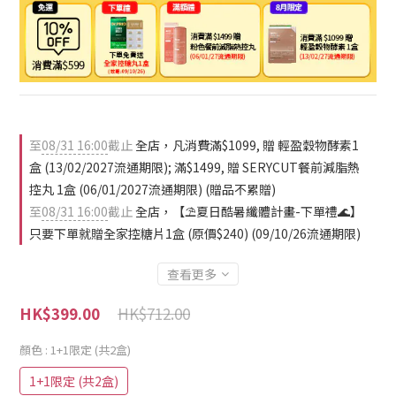
至
08/31 16:00
截止
全店，凡消費滿$1099, 贈 輕盈穀物酵素1
盒 (13/02/2027流通期限); 滿$1499, 贈 SERYCUT餐前減脂熱
控丸 1盒 (06/01/2027流通期限) (贈品不累贈)
至
08/31 16:00
截止
全店，【⛱️夏日酷暑纖體計畫-下單禮🌊】
只要下單就贈全家控糖片1盒 (原價$240) (09/10/26流通期限)
查看更多
HK$712.00
HK$399.00
顏色
: 1+1限定 (共2盒)
1+1限定 (共2盒)