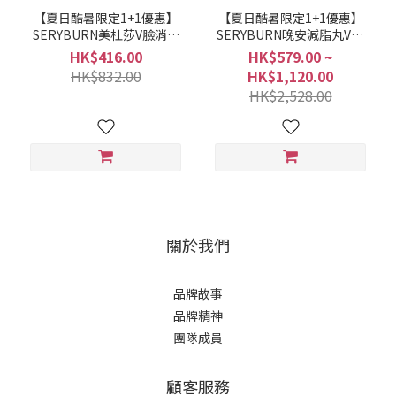
【夏日酷暑限定1+1優惠】
【夏日酷暑限定1+1優惠】
SERYBURN美杜莎V臉消腫
SERYBURN晚安減脂丸V2 |
丸 | 消腫V臉急救💜【快速去
晚間減脂+消腫V臉🌛
HK$416.00
HK$579.00 ~
水腫】(09/03/27流通期限)
(14/01/27流通期限)
HK$832.00
HK$1,120.00
HK$2,528.00
關於我們
品牌故事
品牌精神
團隊成員
顧客服務