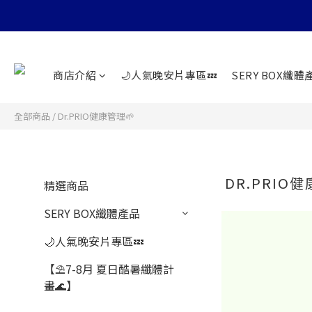
商店介紹
🌙人氣晚安片專區💤
SERY BOX纖體
全部商品
/
Dr.PRIO健康管理🌱
DR.PRIO
精選商品
SERY BOX纖體產品
🌙人氣晚安片專區💤
【⛱️7-8月 夏日酷暑纖體計
畫🌊】