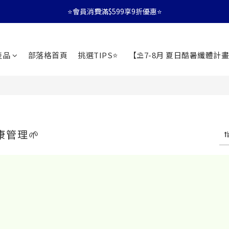
⭐會員消費滿$599享9折優惠⭐
⭐會員消費滿$599享9折優惠⭐
🚛消費滿$599 全店享免運🚛
產品
部落格首頁
挑選TIPS⭐
【⛱️7-8月 夏日酷暑纖體計畫
⭐會員消費滿$599享9折優惠⭐
健康管理🌱