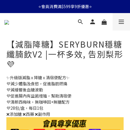
⭐會員消費滿$599享9折優惠⭐
⭐會員消費滿$599享9折優惠⭐
🚛消費滿$599 全店享免運🚛
⭐會員消費滿$599享9折優惠⭐
【減脂降糖】SERYBURN穩糖
纖腩飲V2 |一杯多效, 告別梨形
💜
✨升級版減脂 x 降糖 x 清宿便配方✨
💜減少體脂及食慾，促進脂肪燃燒
💜減緩餐後血糖波動
💜促進腸內有益菌增殖，幫助清宿便
💜清新西梅味，無咖啡因+無糖配方
💜28包/盒，每日1包
❌添加糖 ❌西藥 ❌副作用