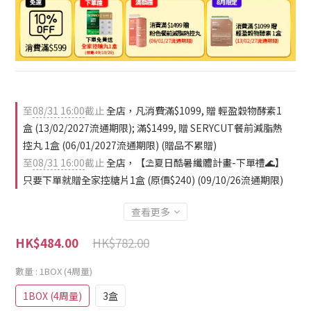
至
08/31 16:00
截止
全店，凡消費滿$1099, 贈 輕盈穀物酵素1
盒 (13/02/2027流通期限); 滿$1499, 贈 SERYCUT餐前減脂熱
控丸 1盒 (06/01/2027流通期限) (贈品不累贈)
至
08/31 16:00
截止
全店，【⛱️夏日酷暑纖體計畫-下單禮🌊】
只要下單就贈全家控糖片1盒 (原價$240) (09/10/26流通期限)
查看更多
HK$782.00
HK$484.00
數量
: 1BOX (4周量)
1BOX (4周量)
3盒