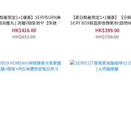
酷暑限定1+1優惠】SERYBURN美
【夏日酷暑限定1+1優惠】【分
臉消腫丸 | 消腫V臉急救💜【快速去
SERY BOX輕盈即食酵素粉(穀物味
水腫】(09/03/27流通期限)
分解消化 快速見效⚡(13/02/27
HK$416.00
HK$399.00
HK$832.00
HK$798.00