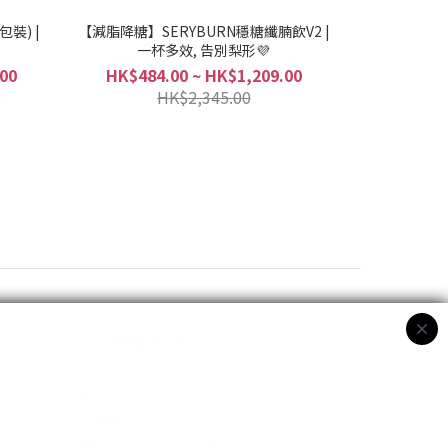
包裝) |
【減脂降糖】SERYBURN穩糖纖腩飲V2 |
一杯多效, 告別梨形💜
00
HK$484.00 ~ HK$1,209.00
HK$2,345.00
聯絡我們
電話 / XX-XXX-XXX-XXX
時間 / XXXX-XXXX
電郵 / XXX@XXXX.COM