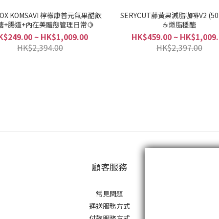
BOX KOMSAVI 檸檬康普元氣果醋飲
SERYCUT藤黃果減脂咖啡V2 (50
血糖+腸道+內在美體態管理日常🍋
☕️燃脂穩醣
K$249.00 ~ HK$1,009.00
HK$459.00 ~ HK$1,009.
HK$2,394.00
HK$2,397.00
顧客服務
常見問題
運送服務方式
付款服務方式