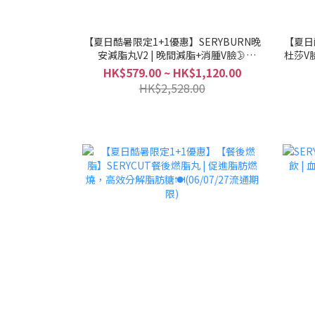
【夏日酷暑限定1+1優惠】SERYBURN晚
【夏日
安減脂丸V2 | 晚間減脂+消腫V臉🌛
杜莎V
(14/01/27流通期限)
HK$579.00 ~ HK$1,120.00
HK$2,528.00