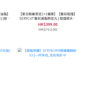
解油脂】
【夏日酷暑限定1+1優惠】【餐前阻擋】
) |極速
SERYCUT餐前減脂熱控丸 | 阻擋碳水吸
流通期限)
收, 抑制脂肪堆積🍽️(06/01/27流通期限)
HK$399.00
HK$712.00