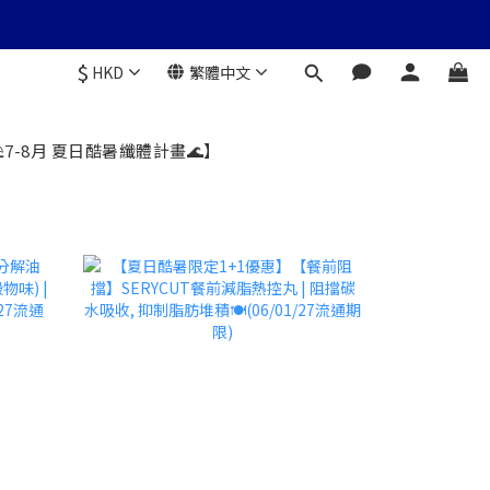
$
HKD
繁體中文
️7-8月 夏日酷暑纖體計畫🌊】