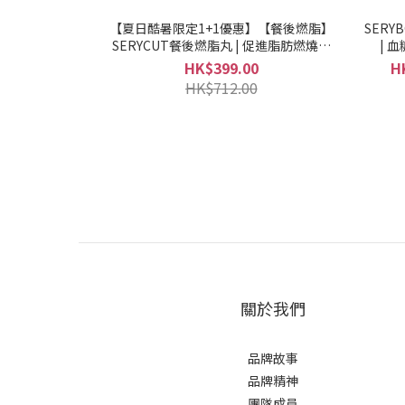
【夏日酷暑限定1+1優惠】【餐後燃脂】
SERY
SERYCUT餐後燃脂丸 | 促進脂肪燃燒，
| 
高效分解脂肪糖🍽️(06/07/27流通期限)
HK$399.00
H
HK$712.00
關於我們
品牌故事
品牌精神
團隊成員