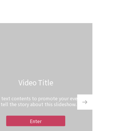
Video Title
 contents to promote your event,
the story about this slideshow.
Enter