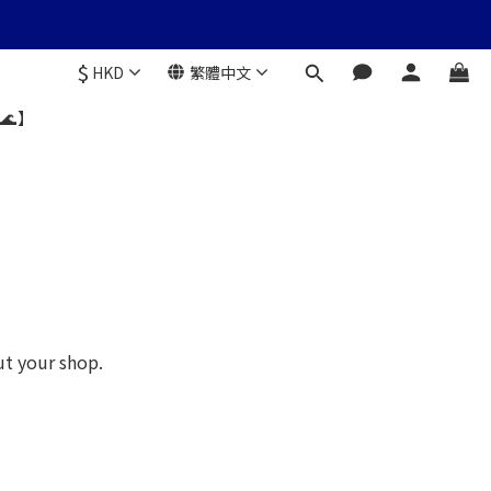
$
HKD
繁體中文
🌊】
ut your shop.