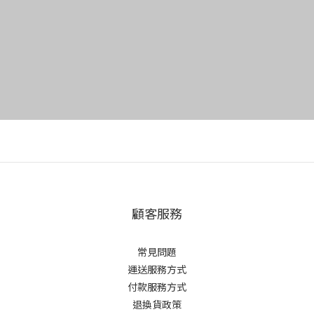
顧客服務
常見問題
運送服務方式
付款服務方式
退換貨政策