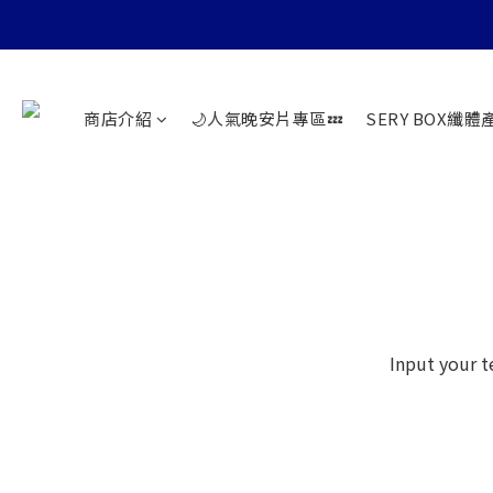
商店介紹
🌙人氣晚安片專區💤
SERY BOX纖體
Input your t