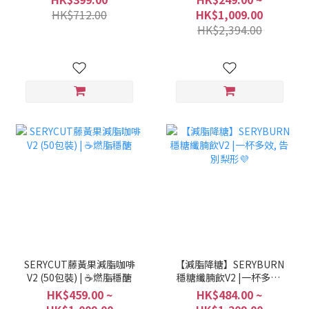
燒，高效分解脂肪糖🍽️
HK$712.00
HK$1,009.00
(06/07/27流通期限)
HK$2,394.00
SERYCUT藤黃果減脂咖啡
【減脂降糖】SERYBURN
V2 (50包裝) | ☕️燃脂穩醣
穩糖纖腩飲V2 |一杯多效,
告別梨形💜
HK$459.00 ~
HK$484.00 ~