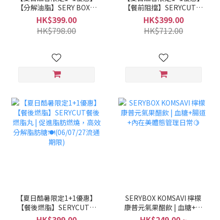
【分解油脂】SERY BOX輕
【餐前阻擋】SERYCUT餐
盈即食酵素粉(穀物味) |極
前減脂熱控丸 | 阻擋碳水
HK$399.00
HK$399.00
速分解消化 快速見效
吸收, 抑制脂肪堆積🍽️
HK$798.00
HK$712.00
⚡(13/02/27流通期限)
(06/01/27流通期限)
【夏日酷暑限定1+1優惠】
SERYBOX KOMSAVI 檸檬
【餐後燃脂】SERYCUT餐
康普元氣果醋飲 | 血糖+腸
後燃脂丸 | 促進脂肪燃
道+內在美體態管理日常🍋
HK$399.00
HK$249.00 ~