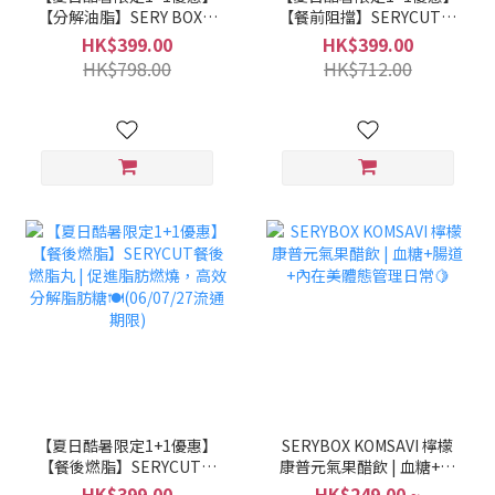
【分解油脂】SERY BOX輕
【餐前阻擋】SERYCUT餐
盈即食酵素粉(穀物味) |極
前減脂熱控丸 | 阻擋碳水
HK$399.00
HK$399.00
速分解消化 快速見效
吸收, 抑制脂肪堆積🍽️
HK$798.00
HK$712.00
⚡(13/02/27流通期限)
(06/01/27流通期限)
【夏日酷暑限定1+1優惠】
SERYBOX KOMSAVI 檸檬
【餐後燃脂】SERYCUT餐
康普元氣果醋飲 | 血糖+腸
後燃脂丸 | 促進脂肪燃
道+內在美體態管理日常🍋
HK$399.00
HK$249.00 ~