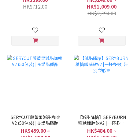
燒，高效分解脂肪糖🍽️
HK$712.00
HK$1,009.00
(06/07/27流通期限)
HK$2,394.00
SERYCUT藤黃果減脂咖啡
【減脂降糖】SERYBURN
V2 (50包裝) | ☕️燃脂穩醣
穩糖纖腩飲V2 |一杯多效,
告別梨形💜
HK$459.00 ~
HK$484.00 ~