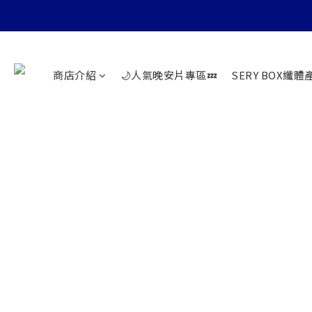
商店介紹
🌙人氣晚安片專區💤
SERY BOX纖體