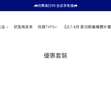
⭐會員消費滿$599享9折優惠⭐
🚛消費滿$599 全店享免運🚛
⭐會員消費滿$599享9折優惠⭐
產品
部落格首頁
挑選TIPS⭐
【⛱️7-8月 夏日酷暑纖體計畫
優惠套裝