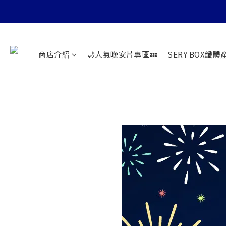
商店介紹
🌙人氣晚安片專區💤
SERY BOX纖體