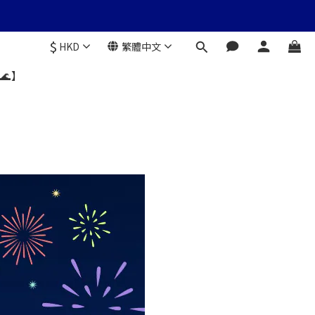
$
HKD
繁體中文
🌊】