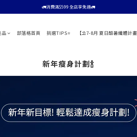
⭐會員消費滿$599享9折優惠⭐
🚛消費滿$599 全店享免運🚛
⭐會員消費滿$599享9折優惠⭐
產品
部落格首頁
挑選TIPS⭐
【⛱️7-8月 夏日酷暑纖體計畫
新年瘦身計劃🍾