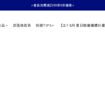
⭐會員消費滿$599享9折優惠⭐
⭐會員消費滿$599享9折優惠⭐
🚛消費滿$599 全店享免運🚛
產品
部落格首頁
挑選TIPS⭐
【⛱️7-8月 夏日酷暑纖體計畫
⭐會員消費滿$599享9折優惠⭐