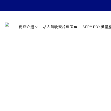
商店介紹
🌙人氣晚安片專區💤
SERY BOX纖體