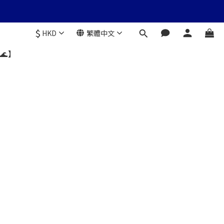
$
HKD
繁體中文
🌊】